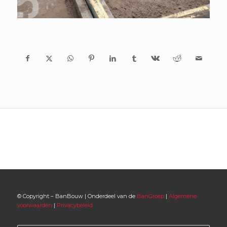
© Copyright – BanBouw | Onderdeel van de
BanGroep
|
Algemene
voorwaarden
|
Privacybeleid