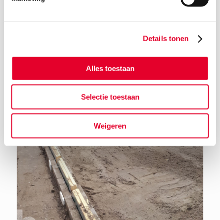
Details tonen
Terug naar het nieuwsoverzicht
Alles toestaan
Selectie toestaan
Weigeren