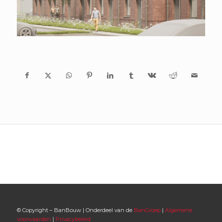
© Copyright – BanBouw | Onderdeel van de
BanGroep
|
Algemene
voorwaarden
|
Privacybeleid