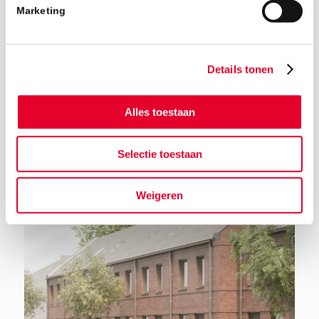
Marketing
Details tonen
Alles toestaan
Terug naar het nieuwsoverzicht
Selectie toestaan
Weigeren