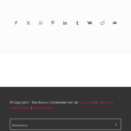
© Copyright – BanBouw | Onderdeel van de
BanGroep
|
Algemene
voorwaarden
|
Privacybeleid