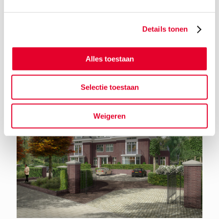
Details tonen
Terug naar het nieuwsoverzicht
Alles toestaan
Selectie toestaan
Weigeren