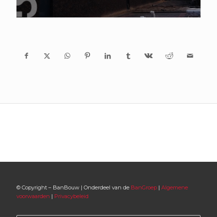
© Copyright – BanBouw | Onderdeel van de
BanGroep
|
Algemene
voorwaarden
|
Privacybeleid