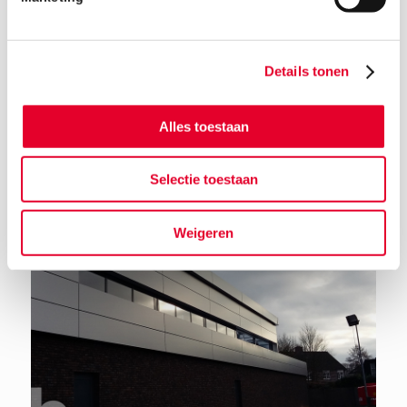
Details tonen
Terug naar het nieuwsoverzicht
Alles toestaan
Selectie toestaan
Weigeren