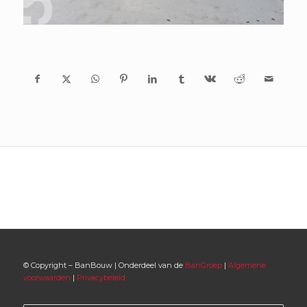
© Copyright – BanBouw | Onderdeel van de
BanGroep
|
Algemene
voorwaarden
|
Privacybeleid