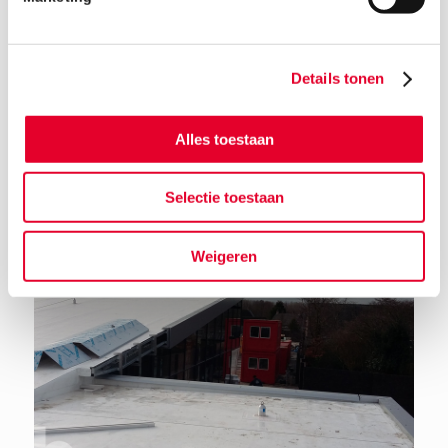
Details tonen
Terug naar het nieuwsoverzicht
Alles toestaan
Selectie toestaan
Weigeren