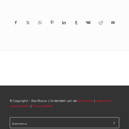
© Copyright – BanBouw | Onderdeel van de
BanGroep
|
Algemene
voorwaarden
|
Privacybeleid