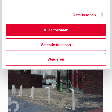
Details tonen
Terug naar het nieuwsoverzicht
Alles toestaan
Selectie toestaan
Weigeren