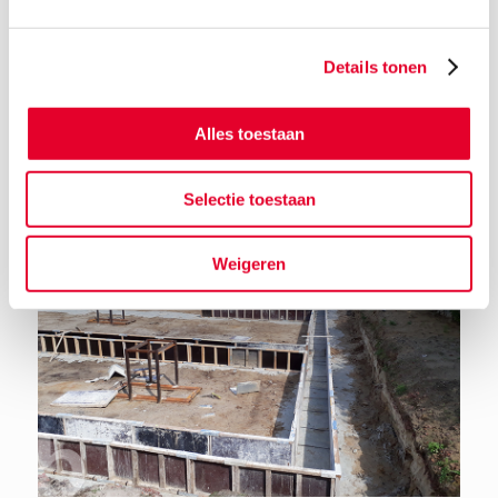
Details tonen
Terug naar het nieuwsoverzicht
Alles toestaan
Selectie toestaan
Weigeren