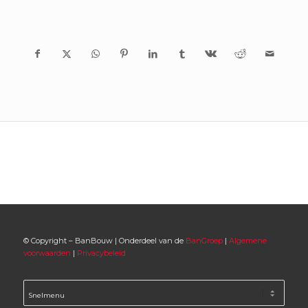
© Copyright – BanBouw | Onderdeel van de
BanGroep
|
Algemene
voorwaarden
|
Privacybeleid