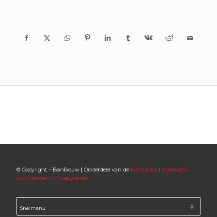
© Copyright – BanBouw | Onderdeel van de
BanGroep
|
Algemene
voorwaarden
|
Privacybeleid