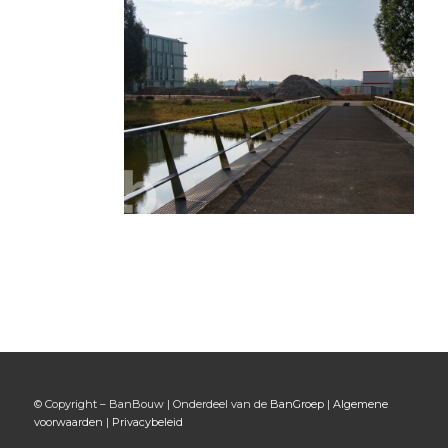
© Copyright – BanBouw | Onderdeel van de
BanGroep
|
Algemene
voorwaarden
|
Privacybeleid