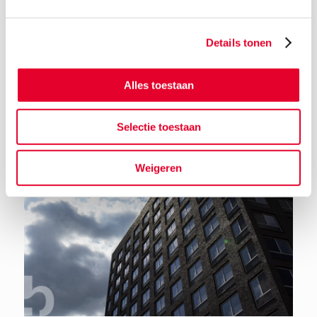
Details tonen
Terug naar het nieuwsoverzicht
Alles toestaan
Selectie toestaan
Weigeren