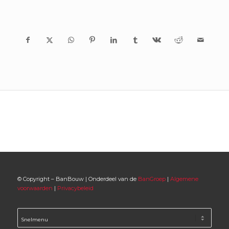
© Copyright – BanBouw | Onderdeel van de
BanGroep
|
Algemene
voorwaarden
|
Privacybeleid