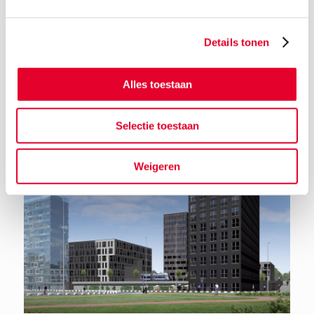
Details tonen
Terug naar het nieuwsoverzicht
Alles toestaan
Selectie toestaan
Weigeren