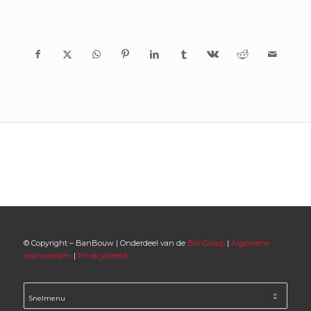
© Copyright – BanBouw | Onderdeel van de
BanGroep
|
Algemene
voorwaarden
|
Privacybeleid