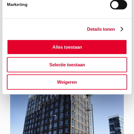
Marketing
Details tonen
Alles toestaan
Terug naar het nieuwsoverzicht
Selectie toestaan
Weigeren