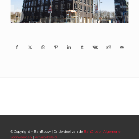
© Copyright – BanBouw | Onderdeel van de
BanGroep
|
Algemene
voorwaarden
|
Privacybeleid