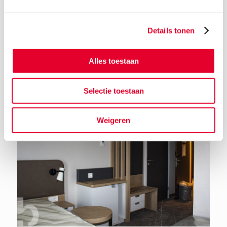
Details tonen
Terug naar het nieuwsoverzicht
Alles toestaan
Selectie toestaan
Weigeren