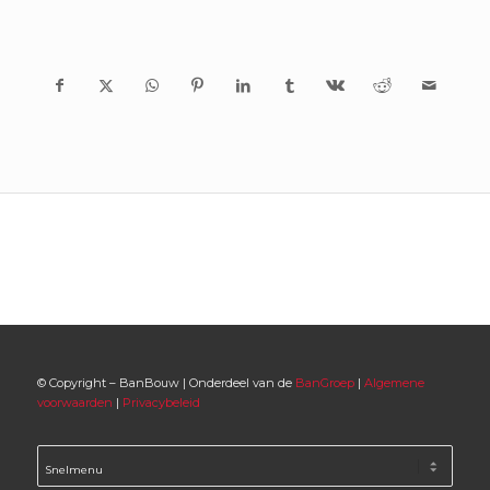
© Copyright – BanBouw | Onderdeel van de
BanGroep
|
Algemene
voorwaarden
|
Privacybeleid