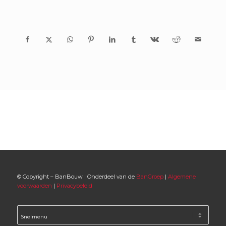
© Copyright – BanBouw | Onderdeel van de
BanGroep
|
Algemene
voorwaarden
|
Privacybeleid