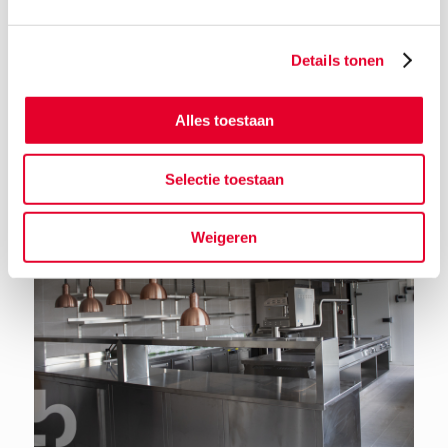
Details tonen
Terug naar het nieuwsoverzicht
Alles toestaan
Selectie toestaan
Weigeren