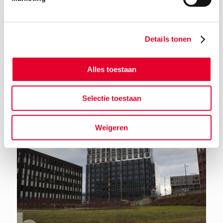
Details tonen
Terug naar het nieuwsoverzicht
Alles toestaan
Selectie toestaan
Weigeren