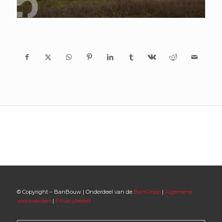
© Copyright – BanBouw | Onderdeel van de
BanGroep
|
Algemene
voorwaarden
|
Privacybeleid