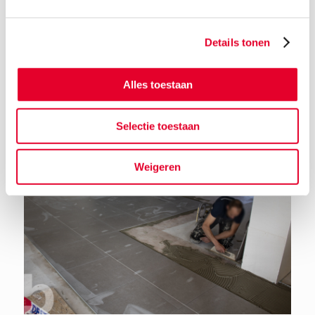
Details tonen
Terug naar het nieuwsoverzicht
Alles toestaan
Selectie toestaan
Weigeren