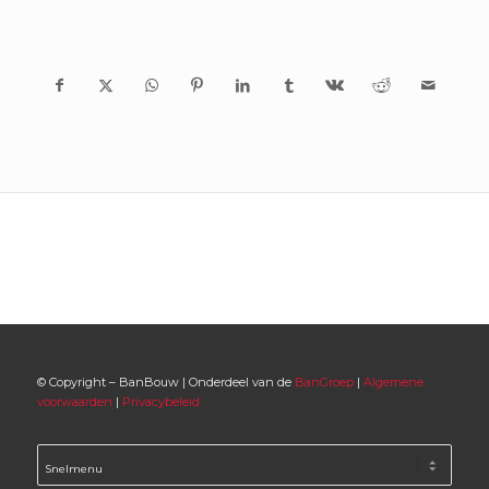
© Copyright – BanBouw | Onderdeel van de
BanGroep
|
Algemene
voorwaarden
|
Privacybeleid