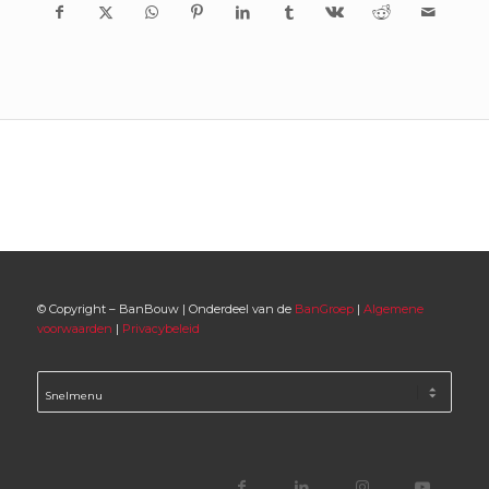
© Copyright – BanBouw | Onderdeel van de
BanGroep
|
Algemene
voorwaarden
|
Privacybeleid