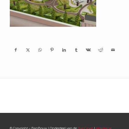
© Copyright – BanBouw | Onderdeel van de
BanGroep
|
Algemene