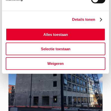
Details tonen
Terug naar het nieuwsoverzicht
Alles toestaan
Selectie toestaan
Weigeren