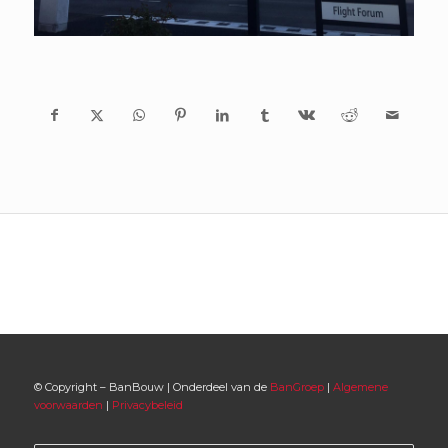
© Copyright – BanBouw | Onderdeel van de
BanGroep
|
Algemene
voorwaarden
|
Privacybeleid