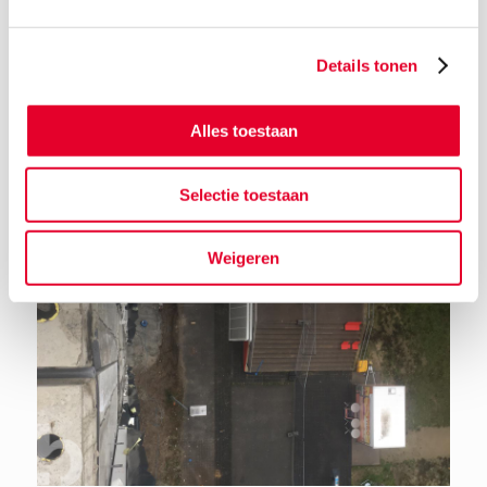
Details tonen
Terug naar het nieuwsoverzicht
Alles toestaan
Selectie toestaan
Weigeren