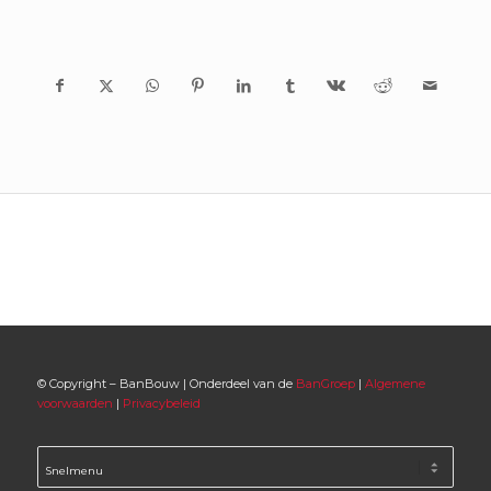
© Copyright – BanBouw | Onderdeel van de
BanGroep
|
Algemene
voorwaarden
|
Privacybeleid