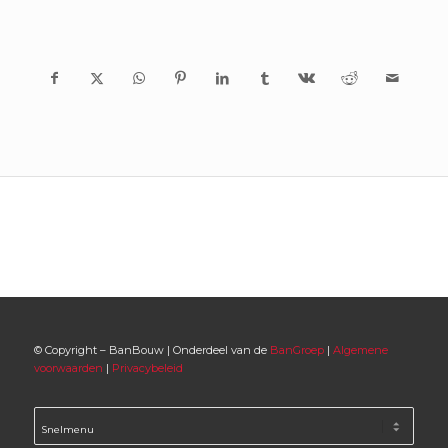
© Copyright – BanBouw | Onderdeel van de
BanGroep
|
Algemene
voorwaarden
|
Privacybeleid