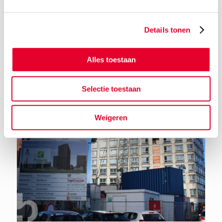
Details tonen
Terug naar het nieuwsoverzicht
Alles toestaan
Selectie toestaan
Weigeren