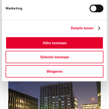
Marketing
Details tonen
Alles toestaan
Terug naar het nieuwsoverzicht
Selectie toestaan
Weigeren