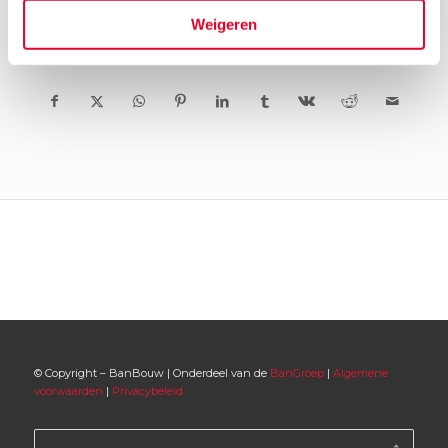
Weigeren
© Copyright – BanBouw | Onderdeel van de
BanGroep
|
Algemene
voorwaarden
|
Privacybeleid