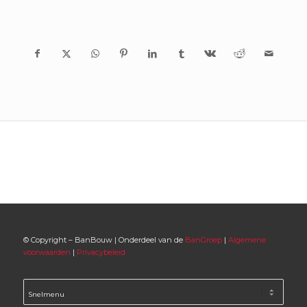
© Copyright – BanBouw | Onderdeel van de
BanGroep
|
Algemene
voorwaarden
|
Privacybeleid