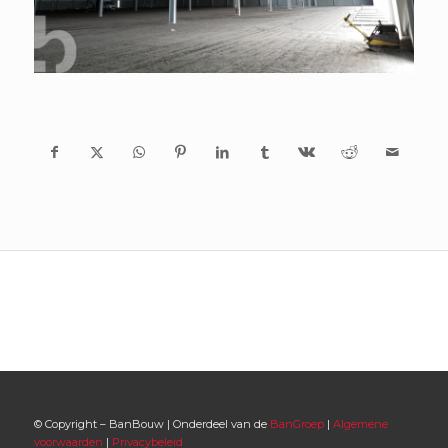
© Copyright – BanBouw | Onderdeel van de
BanGroep
|
Algemene
voorwaarden
|
Privacybeleid