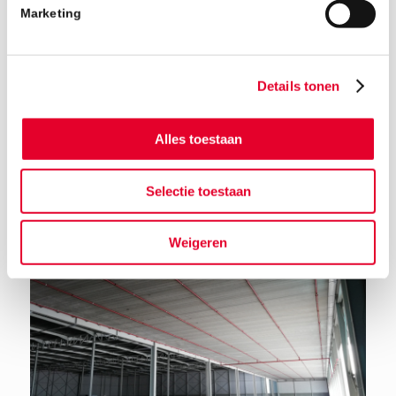
Marketing
Details tonen
Alles toestaan
Terug naar het nieuwsoverzicht
Selectie toestaan
Weigeren