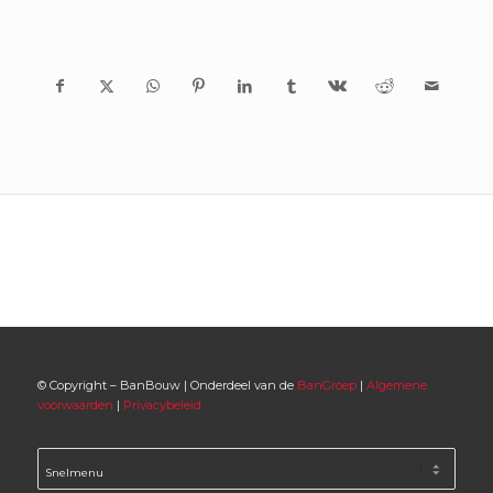
© Copyright – BanBouw | Onderdeel van de
BanGroep
|
Algemene
voorwaarden
|
Privacybeleid