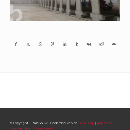
© Copyright – BanBouw | Onderdeel van de
BanGroep
|
Algemene
voorwaarden
|
Privacybeleid