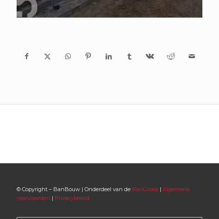
© Copyright – BanBouw | Onderdeel van de
BanGroep
|
Algemene
voorwaarden
|
Privacybeleid