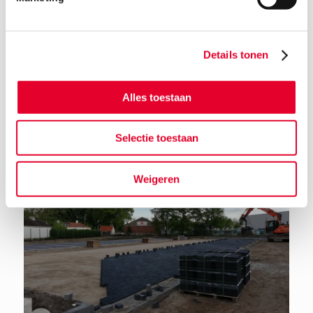
Details tonen
Terug naar het nieuwsoverzicht
Alles toestaan
Selectie toestaan
Weigeren