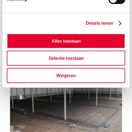
Details tonen
Terug naar het nieuwsoverzicht
Alles toestaan
Selectie toestaan
Weigeren