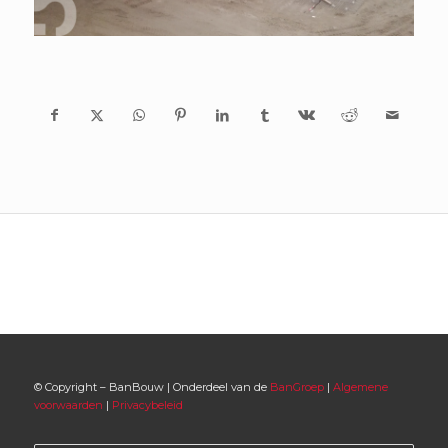
© Copyright – BanBouw | Onderdeel van de
BanGroep
|
Algemene
voorwaarden
|
Privacybeleid