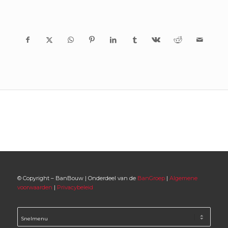
© Copyright – BanBouw | Onderdeel van de
BanGroep
|
Algemene
voorwaarden
|
Privacybeleid