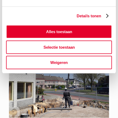
Details tonen
Terug naar het nieuwsoverzicht
Alles toestaan
Selectie toestaan
Weigeren