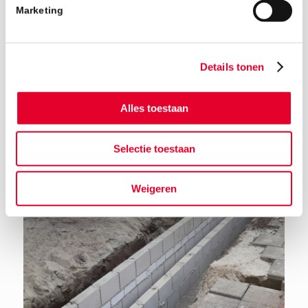
Marketing
Details tonen
Alles toestaan
Terug naar het nieuwsoverzicht
Selectie toestaan
Weigeren