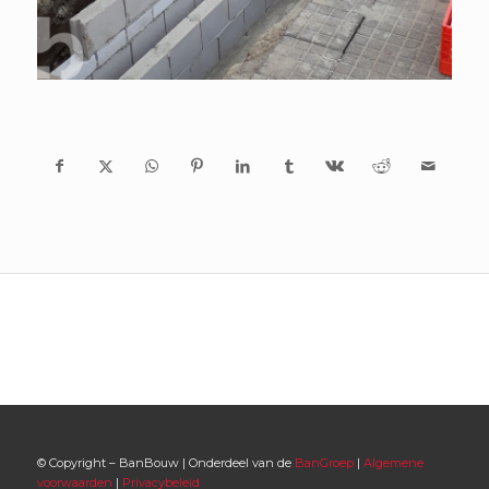
© Copyright – BanBouw | Onderdeel van de
BanGroep
|
Algemene
voorwaarden
|
Privacybeleid