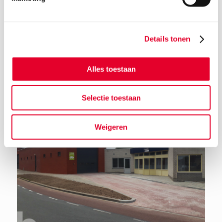
Details tonen
Terug naar het nieuwsoverzicht
Alles toestaan
Selectie toestaan
Weigeren