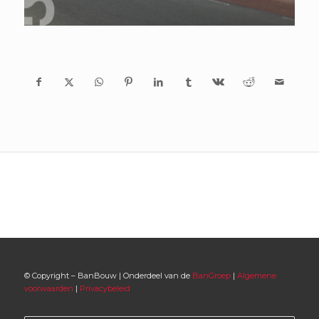
© Copyright – BanBouw | Onderdeel van de
BanGroep
|
Algemene
voorwaarden
|
Privacybeleid