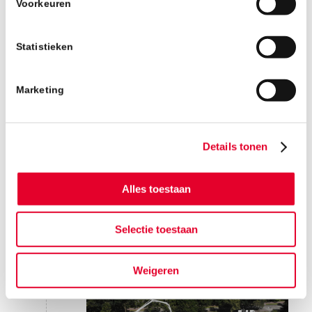
Voorkeuren
Statistieken
WEEK 35
Marketing
Installaties leggen tweede
verdieping blok 1 en 2
Details tonen
Alles toestaan
Eerste verdiepingsvloer storten
blok B en voortgang
kalkzandsteen elementen blok A
Selectie toestaan
Weigeren