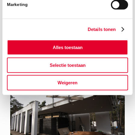
Marketing
Details tonen
Alles toestaan
Terug naar het nieuwsoverzicht
Selectie toestaan
Weigeren