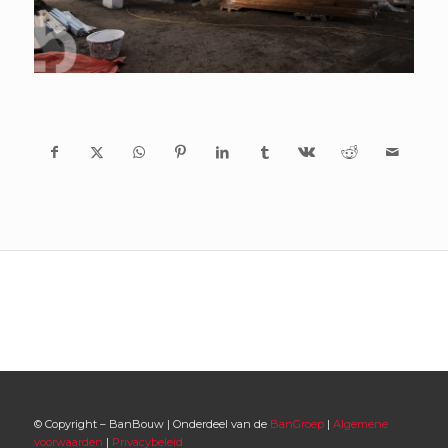
© Copyright – BanBouw | Onderdeel van de
BanGroep
|
Algemene
voorwaarden
|
Privacybeleid