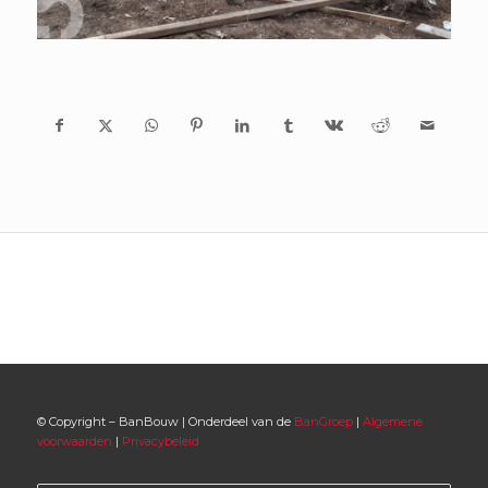
© Copyright – BanBouw | Onderdeel van de
BanGroep
|
Algemene
voorwaarden
|
Privacybeleid