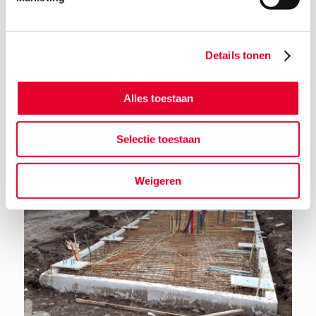
Details tonen
Terug naar het nieuwsoverzicht
Alles toestaan
Selectie toestaan
Weigeren