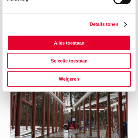
Details tonen
Terug naar het nieuwsoverzicht
Alles toestaan
Selectie toestaan
Weigeren