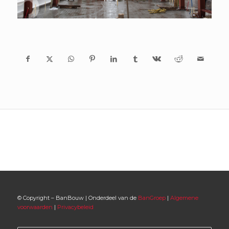
© Copyright – BanBouw | Onderdeel van de
BanGroep
|
Algemene
voorwaarden
|
Privacybeleid