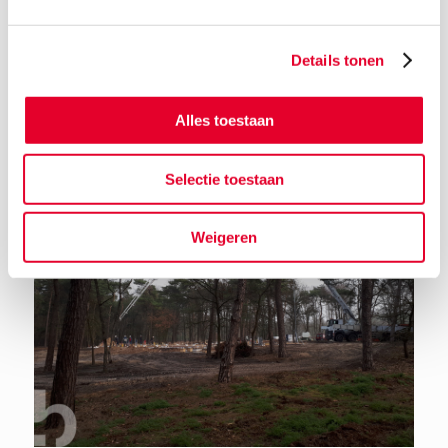
Details tonen
Terug naar het nieuwsoverzicht
Alles toestaan
Selectie toestaan
Weigeren