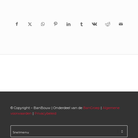
© Copyright – BanBouw | Onderdeel van de
BanGroep
|
Algemene
voorwaarden
|
Privacybeleid