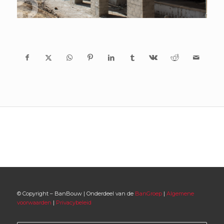
© Copyright – BanBouw | Onderdeel van de
BanGroep
|
Algemene
voorwaarden
|
Privacybeleid