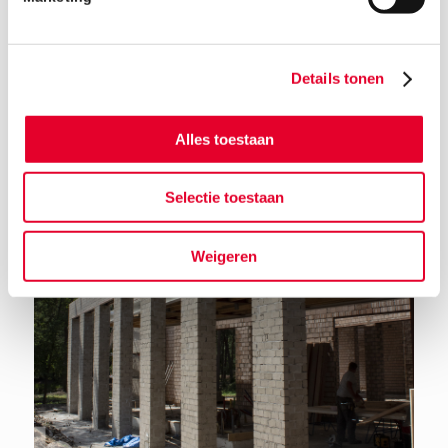
Details tonen
Terug naar het nieuwsoverzicht
Alles toestaan
Selectie toestaan
Weigeren