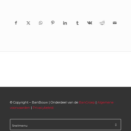
© Copyright – BanBouw | Onderdeel van de
BanGroep
|
Algemene
voorwaarden
|
Privacybeleid