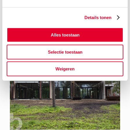
Details tonen
Terug naar het nieuwsoverzicht
Alles toestaan
Selectie toestaan
Weigeren