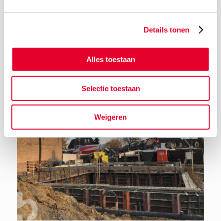
Details tonen
Terug naar het nieuwsoverzicht
Alles toestaan
Selectie toestaan
Weigeren