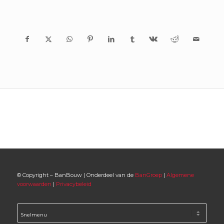
© Copyright – BanBouw | Onderdeel van de
BanGroep
|
Algemene
voorwaarden
|
Privacybeleid