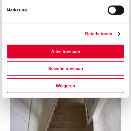
Marketing
Details tonen
Alles toestaan
Terug naar het nieuwsoverzicht
Selectie toestaan
Weigeren