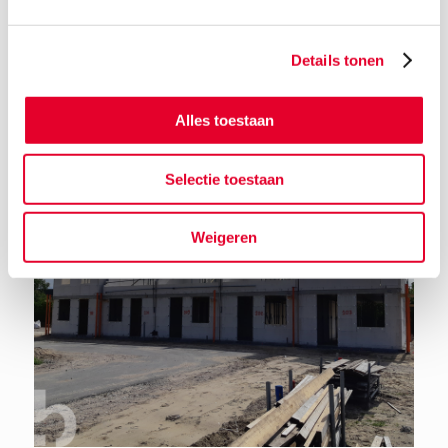
Details tonen
Terug naar het nieuwsoverzicht
Alles toestaan
Selectie toestaan
Weigeren