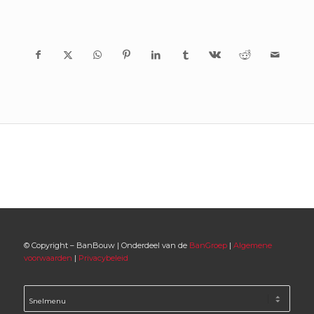
© Copyright – BanBouw | Onderdeel van de
BanGroep
|
Algemene
voorwaarden
|
Privacybeleid