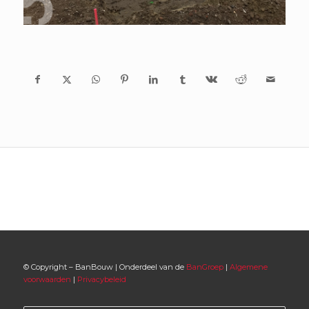
© Copyright – BanBouw | Onderdeel van de
BanGroep
|
Algemene
voorwaarden
|
Privacybeleid