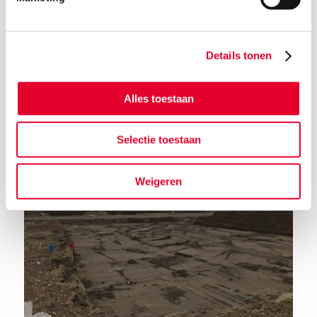
Details tonen
Terug naar het nieuwsoverzicht
Alles toestaan
Selectie toestaan
Weigeren