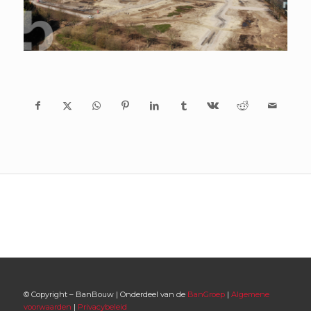
© Copyright – BanBouw | Onderdeel van de
BanGroep
|
Algemene
voorwaarden
|
Privacybeleid