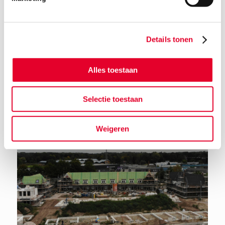
Details tonen
Terug naar het nieuwsoverzicht
Alles toestaan
Selectie toestaan
Weigeren