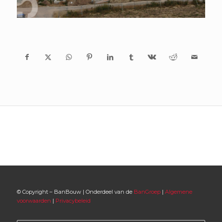
© Copyright – BanBouw | Onderdeel van de
BanGroep
|
Algemene
voorwaarden
|
Privacybeleid