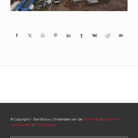
© Copyright – BanBouw | Onderdeel van de
BanGroep
|
Algemene
voorwaarden
|
Privacybeleid