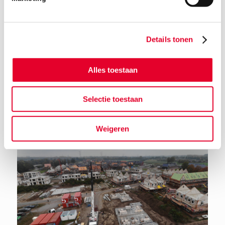
Details tonen
Terug naar het nieuwsoverzicht
Alles toestaan
Selectie toestaan
Weigeren