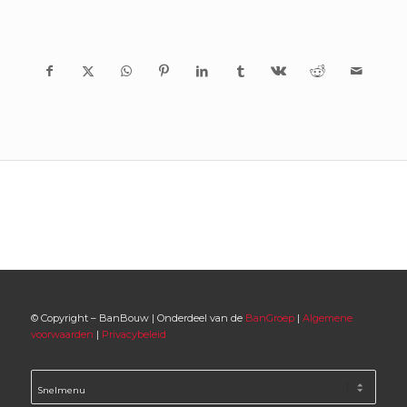
© Copyright – BanBouw | Onderdeel van de
BanGroep
|
Algemene
voorwaarden
|
Privacybeleid