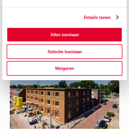
Details tonen
Terug naar het nieuwsoverzicht
Alles toestaan
Selectie toestaan
Weigeren