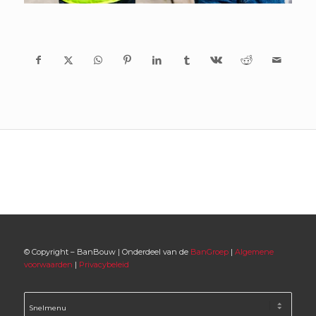
© Copyright – BanBouw | Onderdeel van de
BanGroep
|
Algemene
voorwaarden
|
Privacybeleid