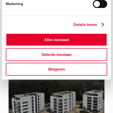
Marketing
Details tonen
Alles toestaan
Terug naar het nieuwsoverzicht
Selectie toestaan
Weigeren