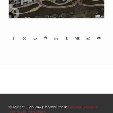
© Copyright – BanBouw | Onderdeel van de
BanGroep
|
Algemene
voorwaarden
|
Privacybeleid