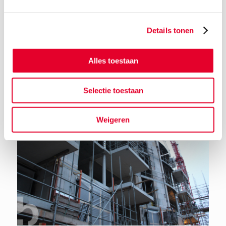
Details tonen
Terug naar het nieuwsoverzicht
Alles toestaan
Selectie toestaan
Weigeren