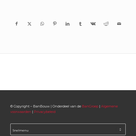
© Copyright – BanBouw | Onderdeel van de
BanGroep
|
Algemene
voorwaarden
|
Privacybeleid